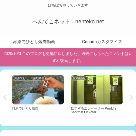
ぼちぼちやっていきます
へんてこネット - henteko.net
河原でひとり焼肉動画
Cocoonカスタマイズ
2020/10/3 このブログを更地に戻しました。過去にもらったコメントはい
ずれ復元します。
河原でひとり焼肉動画
投稿動画
投
三
河原でひとり焼肉
低すぎるエレベーター World`s
短すぎ
Shortest Elevator
Trai