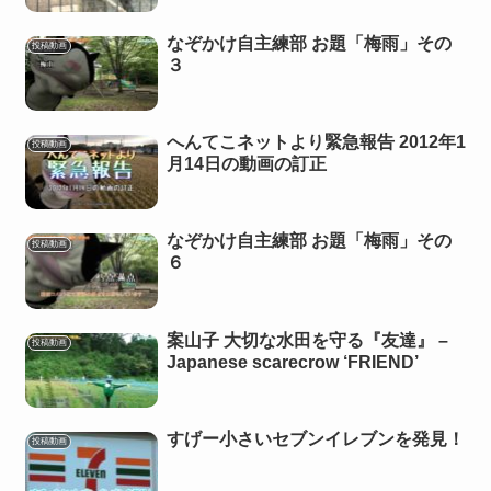
なぞかけ自主練部 お題「梅雨」その
投稿動画
３
へんてこネットより緊急報告 2012年1
投稿動画
月14日の動画の訂正
なぞかけ自主練部 お題「梅雨」その
投稿動画
６
案山子 大切な水田を守る『友達』 –
投稿動画
Japanese scarecrow ‘FRIEND’
すげー小さいセブンイレブンを発見！
投稿動画