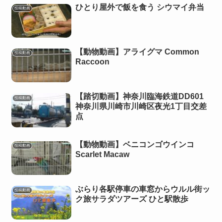
ひとり屋外で飯を食う シウマイ弁当
投稿動画
【動物動画】アライグマ Common
投稿動画
Raccoon
【踏切動画】神奈川臨海鉄道DD601
投稿動画
神奈川県川崎市川崎区夜光1丁目交差
点
【動物動画】ベニコンゴウインコ
投稿動画
Scarlet Macaw
ぶらり各駅停車の車窓からウルル街ッ
投稿動画
ク旅サラダツアーズ ひと駅散歩