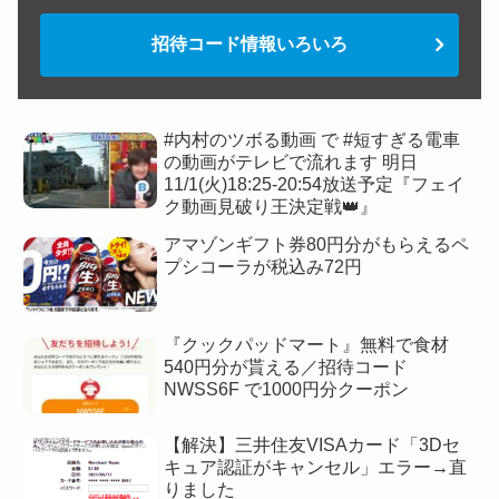
招待コード情報いろいろ
#内村のツボる動画 で #短すぎる電車
の動画がテレビで流れます 明日
11/1(火)18:25-20:54放送予定『フェイ
ク動画見破り王決定戦👑』
アマゾンギフト券80円分がもらえるペ
プシコーラが税込み72円
『クックパッドマート』無料で食材
540円分が貰える／招待コード
NWSS6F で1000円分クーポン
【解決】三井住友VISAカード「3Dセ
キュア認証がキャンセル」エラー→直
りました