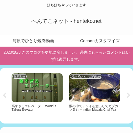
ぼちぼちやっていきます
へんてこネット - henteko.net
河原でひとり焼肉動画
Cocoonカスタマイズ
2020/10/3 このブログを更地に戻しました。過去にもらったコメントはい
ずれ復元します。
投稿動画
河原でひとり焼肉動画
投
け
高すぎるエレベーター World`s
藪の中でチャイを煮出してガブガ
速すぎ
Tallest Elevator
ブ飲む – Indian Masala Chai Tea
Trai