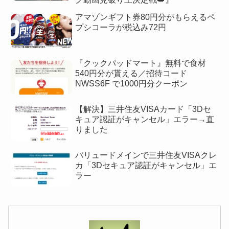
アマゾンギフト券80円分がもらえるペ
プシコーラが税込み72円
『クックパッドマート』無料で食材
540円分が貰える／招待コード
NWSS6F で1000円分クーポン
【解決】三井住友VISAカード「3Dセ
キュア認証がキャンセル」エラー→直
りました
バリュードメインで三井住友VISAクレ
カ「3Dセキュア認証がキャンセル」エ
ラー