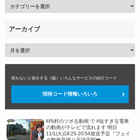
アーカイブ
使わないと損をする（嘘）いろんなサービスの紹介コード
招待コード情報いろいろ
#内村のツボる動画 で #短すぎる電車
の動画がテレビで流れます 明日
11/1(火)18:25-20:54放送予定『フェイ
ク動画見破り王決定戦👑』