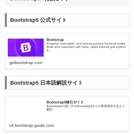
Bootstrap5 公式サイト
Bootstrap
Powerful, extensible, and feature-packed frontend toolkit.
Build and customize with Sass, utilize prebuilt grid system
a...
getbootstrap.com
Bootstrap5 日本語解説サイト
Bootstrap4移行ガイド
Bootstrap4の使い方をBootstrap3からの変更箇所を交えて
解説
v4.bootstrap-guide.com