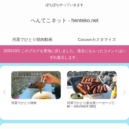
ぼちぼちやっていきます
へんてこネット - henteko.net
河原でひとり焼肉動画
Cocoonカスタマイズ
2020/10/3 このブログを更地に戻しました。過去にもらったコメントはい
ずれ復元します。
河原でひとり焼肉動画
河原でひとり焼肉動画
投
河原でひとり焼肉
河原でひとり炭火焼ソーセージ三
ガ
昧 – SAUSAGE BBQ
て