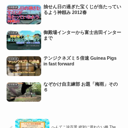
抽せん日の過ぎた宝くじが当たってい
投稿動画
るよう神頼み 2012春
御殿場インターから富士吉田インター
投稿動画
まで
テンジクネズミ５倍速 Guinea Pigs
投稿動画
in fast forward
なぞかけ自主練部 お題「梅雨」その
投稿動画
６
へんてこ珍百景 絶対に渡れない橋 The