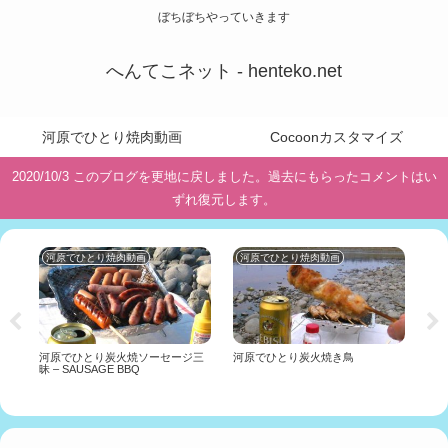
ぼちぼちやっていきます
へんてこネット - henteko.net
河原でひとり焼肉動画
Cocoonカスタマイズ
2020/10/3 このブログを更地に戻しました。過去にもらったコメントはい
ずれ復元します。
河原でひとり焼肉動画
河原でひとり焼肉動画
投
s
河原でひとり炭火焼ソーセージ三
河原でひとり炭火焼き鳥
低す
昧 – SAUSAGE BBQ
Shor