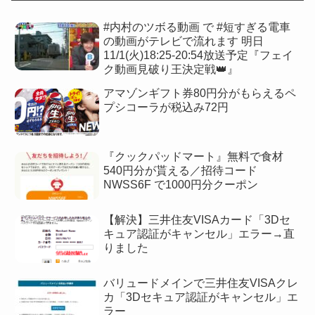
#内村のツボる動画 で #短すぎる電車
の動画がテレビで流れます 明日
11/1(火)18:25-20:54放送予定『フェイ
ク動画見破り王決定戦👑』
アマゾンギフト券80円分がもらえるペ
プシコーラが税込み72円
『クックパッドマート』無料で食材
540円分が貰える／招待コード
NWSS6F で1000円分クーポン
【解決】三井住友VISAカード「3Dセ
キュア認証がキャンセル」エラー→直
りました
バリュードメインで三井住友VISAクレ
カ「3Dセキュア認証がキャンセル」エ
ラー