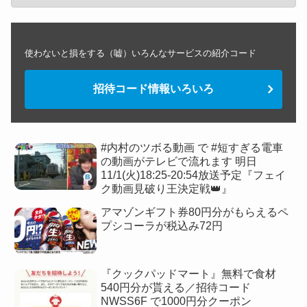
使わないと損をする（嘘）いろんなサービスの紹介コード
招待コード情報いろいろ
#内村のツボる動画 で #短すぎる電車
の動画がテレビで流れます 明日
11/1(火)18:25-20:54放送予定『フェイ
ク動画見破り王決定戦👑』
アマゾンギフト券80円分がもらえるペ
プシコーラが税込み72円
『クックパッドマート』無料で食材
540円分が貰える／招待コード
NWSS6F で1000円分クーポン