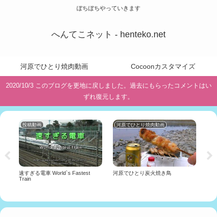
ぼちぼちやっていきます
へんてこネット - henteko.net
河原でひとり焼肉動画
Cocoonカスタマイズ
2020/10/3 このブログを更地に戻しました。過去にもらったコメントはい
ずれ復元します。
投稿動画
河原でひとり焼肉動画
河
三
速すぎる電車 World`s Fastest
河原でひとり炭火焼き鳥
河
Train