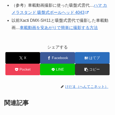
（参考）車載動画撮影に使った吸盤式雲代…
ハマ カ
メラスタンド 吸盤式ボールヘッド 4043
以前Xacti DMX-SH11と吸盤式雲代で撮影した車載動
画…
車載動画を安あがりで簡単に撮影する方法
シェアする
X
Facebook
はてブ
Pocket
LINE
コピー
けだま（へんてこネット）
関連記事