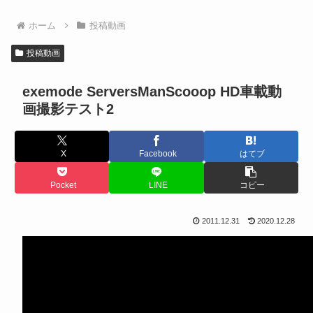
ホーム
投稿動画
投稿動画
exemode ServersManScooop HD車載動
画撮影テスト2
X
Facebook
はてブ
Pocket
LINE
コピー
2011.12.31
2020.12.28