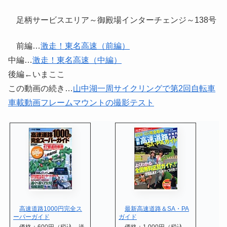
足柄サービスエリア～御殿場インターチェンジ～138号
前編…
激走！東名高速（前編）
中編…
激走！東名高速（中編）
後編←いまここ
この動画の続き…
山中湖一周サイクリングで第2回自転車
車載動画フレームマウントの撮影テスト
高速道路1000円完全ス
最新高速道路＆SA・PA
ーパーガイド
ガイド
価格：600円（税込、送
価格：1,000円（税込、