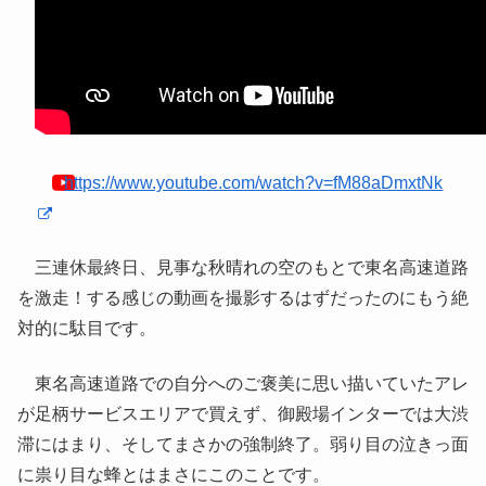
https://www.youtube.com/watch?v=fM88aDmxtNk
三連休最終日、見事な秋晴れの空のもとで東名高速道路
を激走！する感じの動画を撮影するはずだったのにもう絶
対的に駄目です。
東名高速道路での自分へのご褒美に思い描いていたアレ
が足柄サービスエリアで買えず、御殿場インターでは大渋
滞にはまり、そしてまさかの強制終了。弱り目の泣きっ面
に祟り目な蜂とはまさにこのことです。