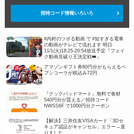
招待コード情報いろいろ
#内村のツボる動画 で #短すぎる電車
の動画がテレビで流れます 明日
11/1(火)18:25-20:54放送予定『フェイ
ク動画見破り王決定戦👑』
アマゾンギフト券80円分がもらえるペ
プシコーラが税込み72円
『クックパッドマート』無料で食材
540円分が貰える／招待コード
NWSS6F で1000円分クーポン
【解決】三井住友VISAカード「3Dセ
キュア認証がキャンセル」エラー→直
りました