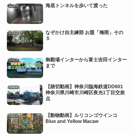
海底トンネルを歩いて渡った
投稿動画
なぞかけ自主練部 お題「梅雨」その
投稿動画
５
御殿場インターから富士吉田インター
投稿動画
まで
【踏切動画】神奈川臨海鉄道DD601
投稿動画
神奈川県川崎市川崎区夜光1丁目交差
点
【動物動画】ルリコンゴウインコ
投稿動画
Blue and Yellow Macaw