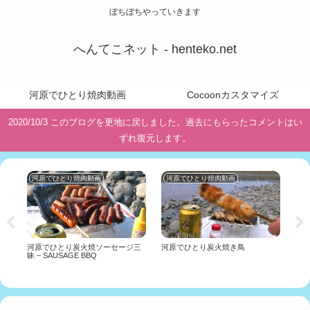
ぼちぼちやっていきます
へんてこネット - henteko.net
河原でひとり焼肉動画
Cocoonカスタマイズ
2020/10/3 このブログを更地に戻しました。過去にもらったコメントはい
ずれ復元します。
河原でひとり焼肉動画
河原でひとり焼肉動画
投
河原でひとり炭火焼ソーセージ三
河原でひとり炭火焼き鳥
短す
昧 – SAUSAGE BBQ
Shor