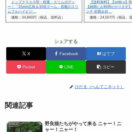
トップクラス小型・軽量・スリムボディ
【送料無料】【smtb-u】R
ー！「35mm広角＆30倍ズーム」搭載のスリ
【納期にお時間かかります】AL-
ムフルハイビジ…
ンチ 折畳み自…
価格：34,860円（税込、送料込）
価格：24,507円（税込、
シェアする
X
Facebook
はてブ
Pocket
LINE
コピー
けだま（へんてこネット）
関連記事
野良猫たちがやって来る ニャー！ニ
投稿動画
ャー！ニャー！