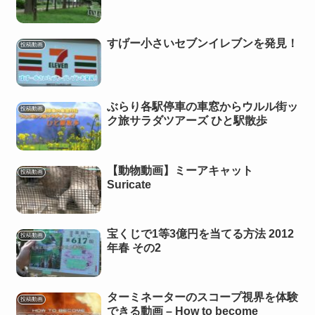
すげー小さいセブンイレブンを発見！
投稿動画
ぶらり各駅停車の車窓からウルル街ッ
投稿動画
ク旅サラダツアーズ ひと駅散歩
【動物動画】ミーアキャット
投稿動画
Suricate
宝くじで1等3億円を当てる方法 2012
投稿動画
年春 その2
ターミネーターのスコープ視界を体験
投稿動画
できる動画 – How to become