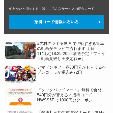
使わないと損をする（嘘）いろんなサービスの紹介コード
招待コード情報いろいろ
#内村のツボる動画 で #短すぎる電車
の動画がテレビで流れます 明日
11/1(火)18:25-20:54放送予定『フェイ
ク動画見破り王決定戦👑』
アマゾンギフト券80円分がもらえるペ
プシコーラが税込み72円
『クックパッドマート』無料で食材
540円分が貰える／招待コード
NWSS6F で1000円分クーポン
【解決】三井住友VISAカード「3Dセ