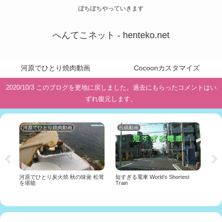
ぼちぼちやっていきます
へんてこネット - henteko.net
河原でひとり焼肉動画
Cocoonカスタマイズ
2020/10/3 このブログを更地に戻しました。過去にもらったコメントはい
ずれ復元します。
河原でひとり焼肉動画
投稿動画
投
河原でひとり炭火焼 秋の味覚 松茸
短すぎる電車 World’s Shortest
ガ
を堪能
Train
て