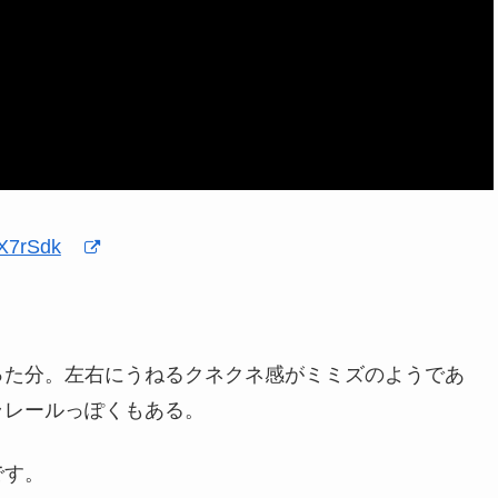
jX7rSdk
った分。左右にうねるクネクネ感がミミズのようであ
ラレールっぽくもある。
です。