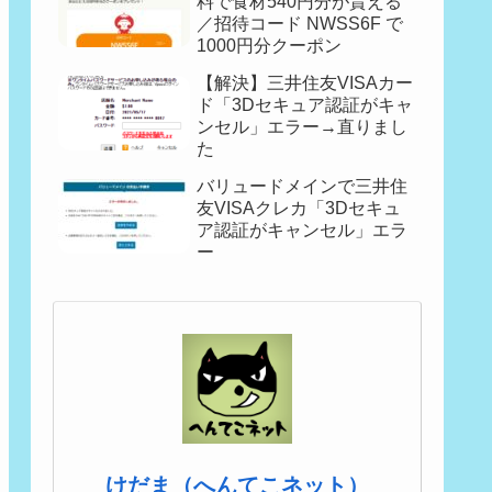
料で食材540円分が貰える
／招待コード NWSS6F で
1000円分クーポン
【解決】三井住友VISAカー
ド「3Dセキュア認証がキャ
ンセル」エラー→直りまし
た
バリュードメインで三井住
友VISAクレカ「3Dセキュ
ア認証がキャンセル」エラ
ー
けだま（へんてこネット）