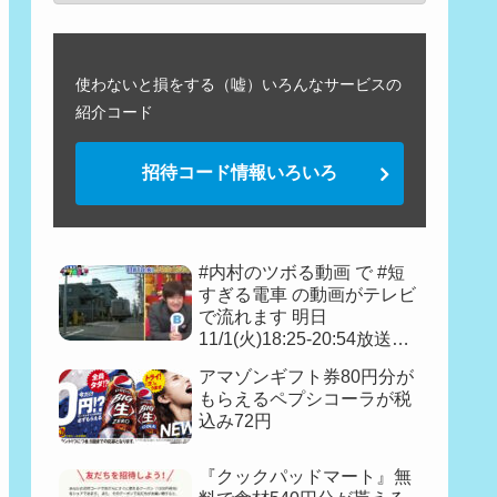
使わないと損をする（嘘）いろんなサービスの
紹介コード
招待コード情報いろいろ
#内村のツボる動画 で #短
すぎる電車 の動画がテレビ
で流れます 明日
11/1(火)18:25-20:54放送予
定『フェイク動画見破り王
アマゾンギフト券80円分が
決定戦👑』
もらえるペプシコーラが税
込み72円
『クックパッドマート』無