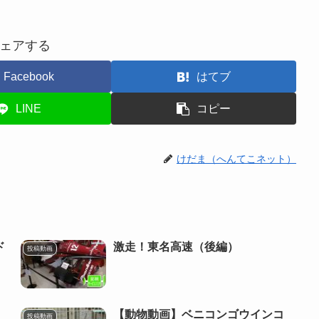
ェアする
Facebook
はてブ
LINE
コピー
けだま（へんてこネット）
ド
激走！東名高速（後編）
投稿動画
【動物動画】ベニコンゴウインコ
投稿動画