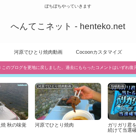
ぼちぼちやっていきます
へんてこネット - henteko.net
河原でひとり焼肉動画
Cocoonカスタマイズ
/10/3 このブログを更地に戻しました。過去にもらったコメントはいずれ復
河原でひとり焼肉動画
投稿動画
焼 秋の味覚
河原でひとり焼肉
ガリガリ君
続けて当選