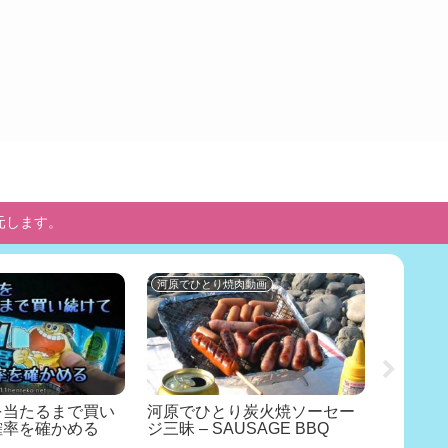
元します。
河原でひとり焼肉動画
投稿動画
を当たるまで買い
河原でひとり炭火焼ソーセー
速すぎる電車
確率を確かめる
ジ三昧 – SAUSAGE BBQ
Train