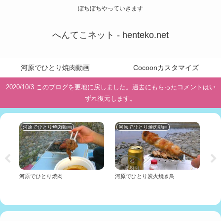
ぼちぼちやっていきます
へんてこネット - henteko.net
河原でひとり焼肉動画
Cocoonカスタマイズ
2020/10/3 このブログを更地に戻しました。過去にもらったコメントはい
ずれ復元します。
河原でひとり焼肉動画
河原でひとり焼肉動画
投
ガ
河原でひとり焼肉
河原でひとり炭火焼き鳥
ガ
a
て