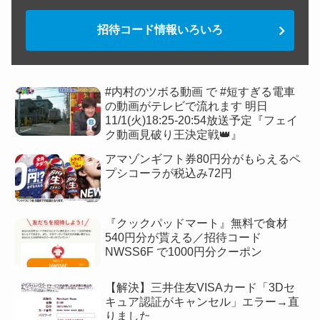
招待コード情報いろいろ
#内村のツボる動画 で #短すぎる電車
の動画がテレビで流れます 明日
11/1(火)18:25-20:54放送予定『フェイ
ク動画見破り王決定戦👑』
アマゾンギフト券80円分がもらえるペ
プシコーラが税込み72円
『クックパッドマート』無料で食材
540円分が貰える／招待コード
NWSS6F で1000円分クーポン
【解決】三井住友VISAカード「3Dセ
キュア認証がキャンセル」エラー→直
りました