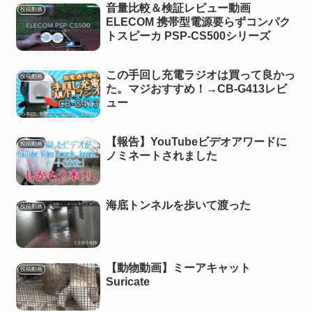
音量比較＆検証レビュー動画
投稿動画
ELECOM 携帯型電源要らずコンパク
トスピーカ PSP-CS500シリーズ
この手回し充電ラジオは買って良かっ
投稿動画
た。マジおすすめ！→CB-G413レビ
ュー
【報告】YouTubeビデオアワードに
投稿動画
ノミネートされました
海底トンネルを歩いて渡った
投稿動画
【動物動画】ミーアキャット
投稿動画
Suricate