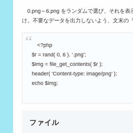
0.png～6.png をランダムで選び、それを表
け。不要なデータを出力しないよう、文末の『
<?php
$r = rand( 0, 6 ). ‘.png’;
$img = file_get_contents( $r );
header( ‘Content-type: image/png’ );
echo $img;
ファイル