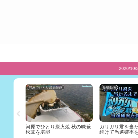
2020
河原でひとり焼肉動画
投稿動画
き鳥
河原でひとり炭火焼 秋の味覚
ガリガリ君を当
松茸を堪能
続けて当選確率