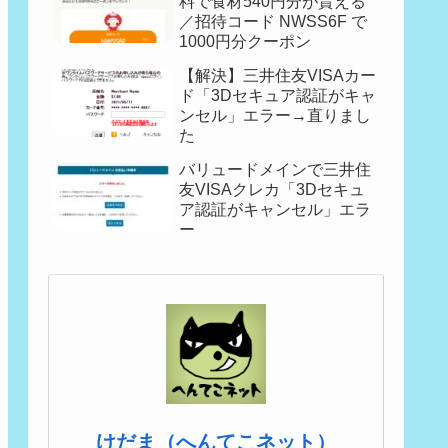
料で食材540円分が貰える
／招待コード NWSS6F で
1000円分クーポン
【解決】三井住友VISAカー
ド「3Dセキュア認証がキャ
ンセル」エラー→直りまし
た
バリュードメインで三井住
友VISAクレカ「3Dセキュ
ア認証がキャンセル」エラ
ー
けだま（へんてこネット）