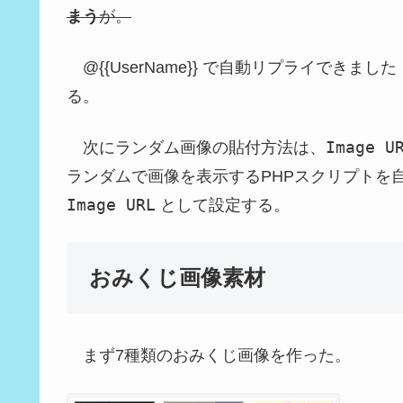
まう
が。
@{{UserName}} で自動リプライできま
る。
Image U
次にランダム画像の貼付方法は、
ランダムで画像を表示するPHPスクリプトを
Image URL
として設定する。
おみくじ画像素材
まず7種類のおみくじ画像を作った。