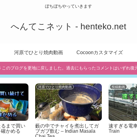
ぼちぼちやっていきます
へんてこネット - henteko.net
河原でひとり焼肉動画
Cocoonカスタマイズ
/10/3 このブログを更地に戻しました。過去にもらったコメントはいずれ復
河原でひとり焼肉動画
投稿動画
たるまで買い
藪の中でチャイを煮出してガ
速すぎる電車 Wo
を確かめる
ブガブ飲む – Indian Masala
Train
Chai Tea