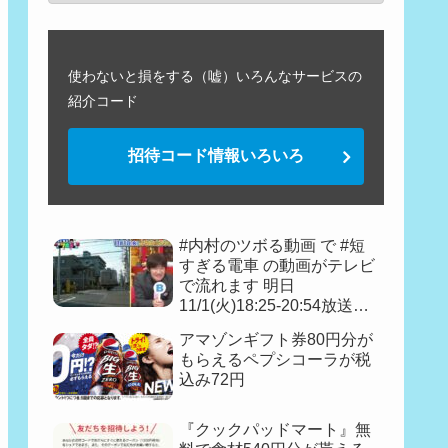
使わないと損をする（嘘）いろんなサービスの
紹介コード
招待コード情報いろいろ
#内村のツボる動画 で #短
すぎる電車 の動画がテレビ
で流れます 明日
11/1(火)18:25-20:54放送予
定『フェイク動画見破り王
アマゾンギフト券80円分が
決定戦👑』
もらえるペプシコーラが税
込み72円
『クックパッドマート』無