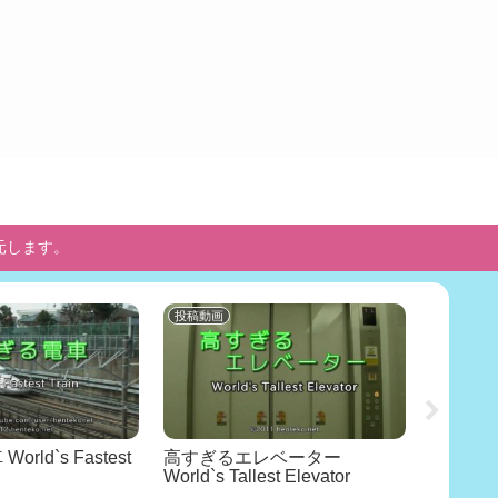
元します。
投稿動画
河原でひ
rld`s Fastest
高すぎるエレベーター
河原で
World`s Tallest Elevator