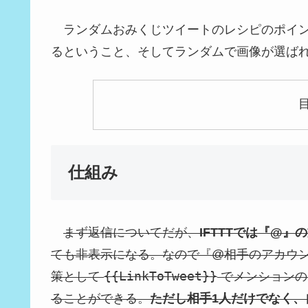
ランダムおみくじツイートのレシピのポイ
るということ、そしてランダムで画像が選ば
仕組み
まず返信についてだが、
IFTTTでは『@』
ても非表示になる。なので『@相手のアカウ
{{LinkToTweet}}
策として
でメンションの
ることができる。
ただし相手1人だけでなく