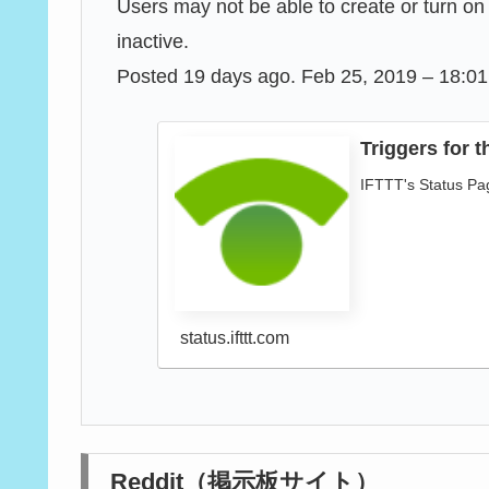
Users may not be able to create or turn on 
inactive.
Posted 19 days ago. Feb 25, 2019 – 18:0
Triggers for t
IFTTT's Status Pag
status.ifttt.com
Reddit（掲示板サイト）