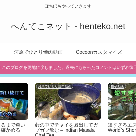
ぼちぼちやっていきます
へんてこネット - henteko.net
河原でひとり焼肉動画
Cocoonカスタマイズ
/10/3 このブログを更地に戻しました。過去にもらったコメントはいずれ復
河原でひとり焼肉動画
投稿動画
たるまで買い
藪の中でチャイを煮出してガ
短すぎるエ
を確かめる
ブガブ飲む – Indian Masala
World`s Shor
Chai Tea