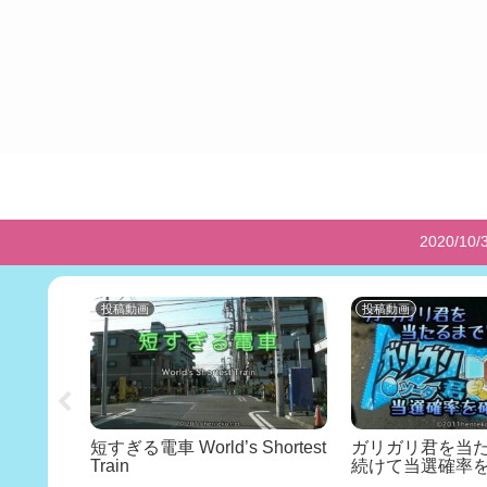
2020
投稿動画
投稿動画
astest
短すぎる電車 World’s Shortest
ガリガリ君を当
Train
続けて当選確率