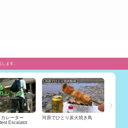
元します。
河原でひとり焼肉動画
河原でひ
スカレーター
河原でひとり炭火焼き鳥
河原で
test Escalator
ジ三昧 –