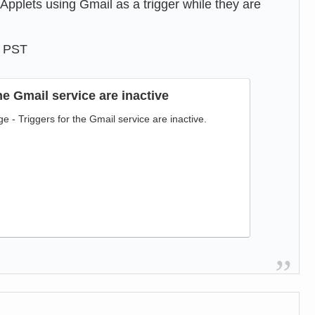
Applets using Gmail as a trigger while they are
1 PST
he Gmail service are inactive
e - Triggers for the Gmail service are inactive.