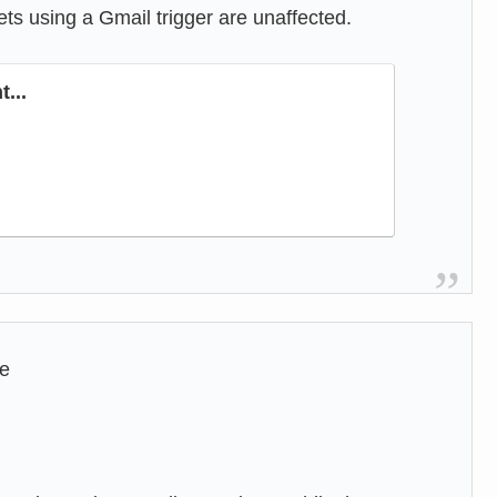
ets using a Gmail trigger are unaffected.
...
ve