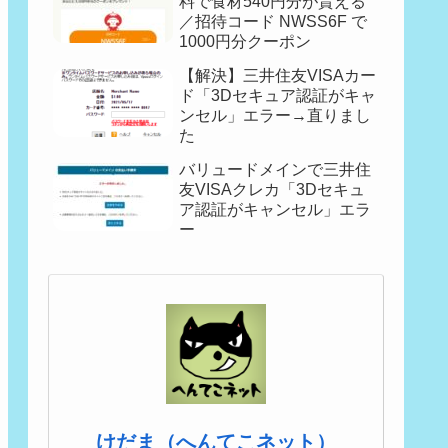
料で食材540円分が貰える
／招待コード NWSS6F で
1000円分クーポン
【解決】三井住友VISAカー
ド「3Dセキュア認証がキャ
ンセル」エラー→直りまし
た
バリュードメインで三井住
友VISAクレカ「3Dセキュ
ア認証がキャンセル」エラ
ー
けだま（へんてこネット）