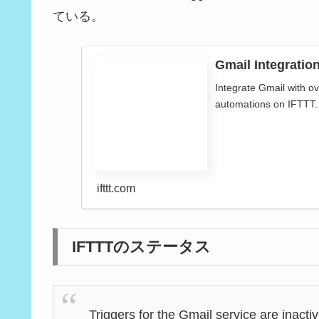
ている。
Gmail Integratio
Integrate Gmail with ov
automations on IFTTT. 
ifttt.com
IFTTTのステータス
Triggers for the Gmail service are inacti