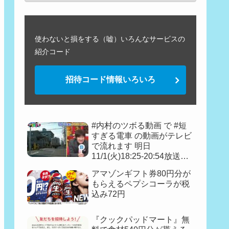
使わないと損をする（嘘）いろんなサービスの
紹介コード
招待コード情報いろいろ
#内村のツボる動画 で #短
すぎる電車 の動画がテレビ
で流れます 明日
11/1(火)18:25-20:54放送予
定『フェイク動画見破り王
アマゾンギフト券80円分が
決定戦👑』
もらえるペプシコーラが税
込み72円
『クックパッドマート』無