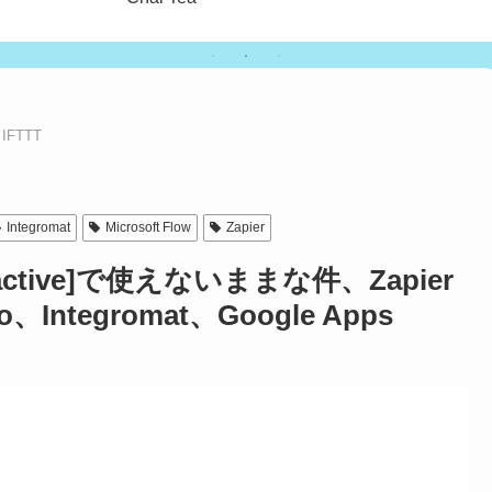
IFTTT
Integromat
Microsoft Flow
Zapier
active]で使えないままな件、Zapier
io、Integromat、Google Apps