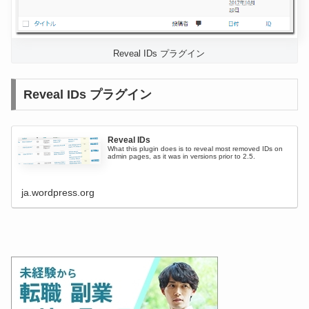
Reveal IDs プラグイン
Reveal IDs プラグイン
Reveal IDs
What this plugin does is to reveal most removed IDs on
admin pages, as it was in versions prior to 2.5.
ja.wordpress.org