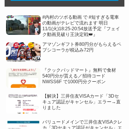
#内村のツボる動画 で #短すぎる電車
の動画がテレビで流れます 明日
11/1(火)18:25-20:54放送予定『フェイ
ク動画見破り王決定戦👑』
アマゾンギフト券80円分がもらえるペ
プシコーラが税込み72円
『クックパッドマート』無料で食材
540円分が貰える／招待コード
NWSS6F で1000円分クーポン
【解決】三井住友VISAカード「3Dセ
キュア認証がキャンセル」エラー→直
りました
バリュードメインで三井住友VISAクレ
カ「3Dセキュア認証がキャンセル」エ