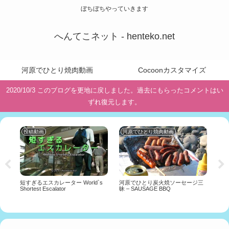
ぼちぼちやっていきます
へんてこネット - henteko.net
河原でひとり焼肉動画
Cocoonカスタマイズ
2020/10/3 このブログを更地に戻しました。過去にもらったコメントはい
ずれ復元します。
投稿動画
河原でひとり焼肉動画
投
ガ
短すぎるエスカレーター World`s
河原でひとり炭火焼ソーセージ三
ガ
a
Shortest Escalator
昧 – SAUSAGE BBQ
て